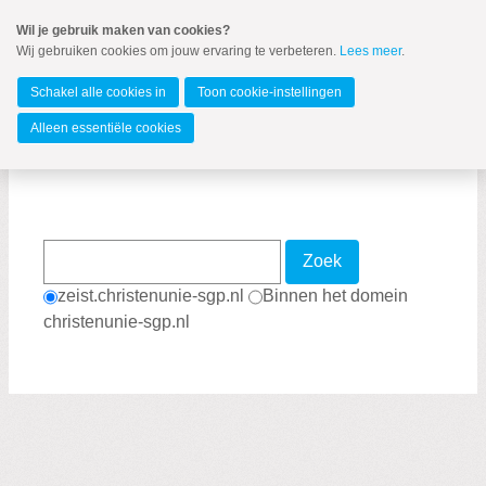
Spring
Wil je gebruik maken van cookies?
naar
Wij gebruiken cookies om jouw ervaring te verbeteren.
Lees meer
.
MENU
Spring
naar
Zeist
de
Schakel alle cookies in
Toon cookie-instellingen
inhoud
Spring
Alleen essentiële cookies
naar
Zoekpagina
het
hoofdmenu
Zoek
zeist.christenunie-sgp.nl
Binnen het domein
christenunie-sgp.nl
Zoeken:
Zoeken