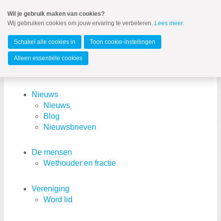
Spring
Wil je gebruik maken van cookies?
naar
Wij gebruiken cookies om jouw ervaring te verbeteren.
Lees meer
.
MENU
Spring
naar
Zeist
de
Schakel alle cookies in
Toon cookie-instellingen
inhoud
Spring
Alleen essentiële cookies
naar
Sitemap
het
hoofdmenu
Nieuws
Nieuws
Blog
Nieuwsbrieven
De mensen
Wethouder en fractie
Zoeken:
Zoeken
Vereniging
Word lid