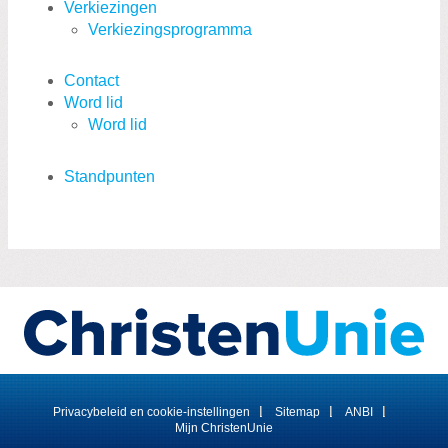
Verkiezingen
Verkiezingsprogramma
Contact
Word lid
Word lid
Standpunten
Visit
Privacybeleid en cookie-instellingen
Sitemap
ANBI
our
Mijn ChristenUnie
social