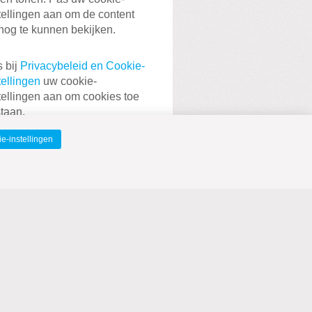
tellingen aan om de content
nog te kunnen bekijken.
 bij
Privacybeleid en Cookie-
tellingen
uw cookie-
tellingen aan om cookies toe
staan.
e-instellingen
lg ons op facebook
 Instagram
l je graag met regelmaat korte
berichten ontvangen van de
hristenUnie in Zeist? Je vindt
ons ook op Facebook en