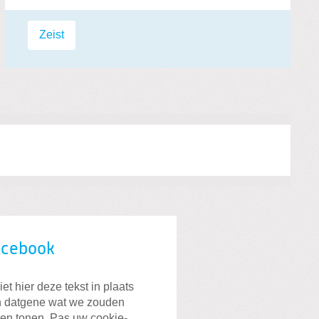
Labels:
Zeist
acebook
iet hier deze tekst in plaats
 datgene wat we zouden
len tonen. Pas uw cookie-