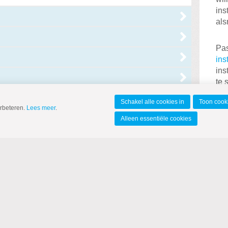
ins
als
Pas
ins
ins
te 
Schakel alle cookies in
Toon cooki
erbeteren.
Lees meer
.
Alleen essentiële cookies
Vo
en
Wi
C