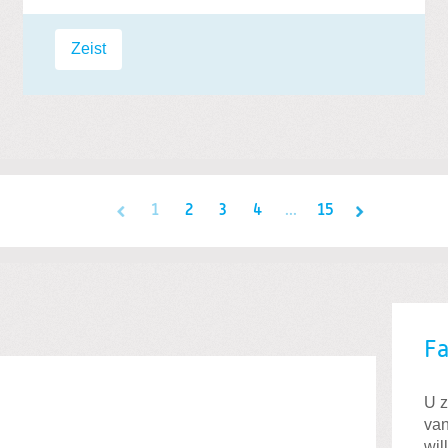
Labels:
Zeist
1
2
3
4
...
15
F
U z
van
wil